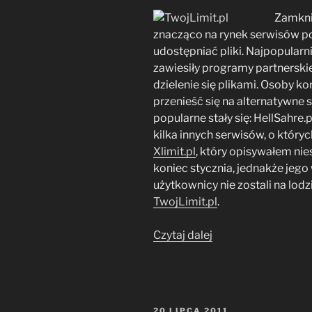
Zamkni
znacząco na rynek serwisów p
udostępniać pliki. Najpopularni
zawiesiły programy partnerski
dzielenie się plikami. Osoby k
przenieść się na alternatywne
popularne stały się: HellSahre.p
kilka innych serwisów, o który
Xlimit.pl
, który opisywałem nie
koniec stycznia, jednakże jego 
użytkownicy nie zostali na lodz
TwojLimit.pl
.
„TwojLimit.pl
Czytaj dalej
–
pobieranie
premium
ul.to,
OPUBLIKOWANE
20 LIPCA 2011