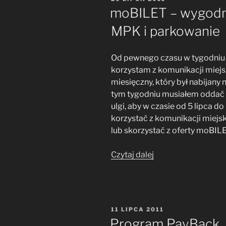
hellshare.com
W
moBILET – wygodn
itp.”
MPK i parkowanie
Od pewnego czasu w tygodniu 
korzystam z komunikacji miejs
miesięczny, który był nabijany
tym tygodniu musiałem oddać le
ulgi, aby w czasie od 5 lipca 
korzystać z komunikacji miejs
lub skorzystać z oferty moBILE
„moBILET
Czytaj dalej
–
wygodne
kupowanie
biletów
OPUBLIKOWANE
11 LIPCA 2011
MPK
W
Program PayBack