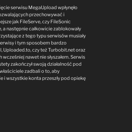
ęcie serwisu MegaUpload wpłynęło
ozwalających przechowywać i
ejsze jak FileServe, czy FileSonic
e, a następnie całkowicie zablokowały
orzystające z tego typu serwisów musiały
 serwisy i tym sposobem bardzo
l, Uploaded.to, czy też Turbobit.net oraz
ch wcześniej nawet nie słyszałem. Serwis
stety zakończył swoją działalność pod
właściciele zadbali o to, aby
ie i wszystkie konta przeszły pod opiekę