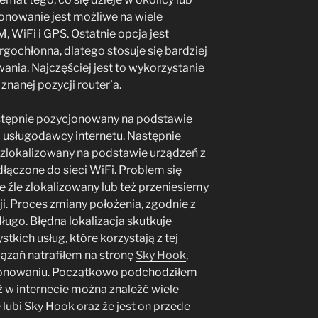
nowanie jest możliwe na wiele
 WiFi i GPS. Ostatnie opcja jest
rgochłonna, dlatego stosuje się bardziej
ia. Najczęściej jest to wykorzystanie
znanej pozycji router’a.
wstępnie pozycjonowany na podstawie
m usługodawcy internetu. Następnie
 zlokalizowany na podstawie urządzeń z
łączone do sieci WiFi. Problem się
e źle zlokalizowany lub też przeniesiemy
cji. Proces zmiany położenia, zgodnie z
ługo. Błędna lokalizacja skutkuje
tkich usług, które korzystają z tej
iązań natrafiłem na stronę
Sky Hook
,
ycjonowaniu. Początkowo podchodziłem
 w internecie można znaleźć wiele
 lubi Sky Hook oraz że jest on przede