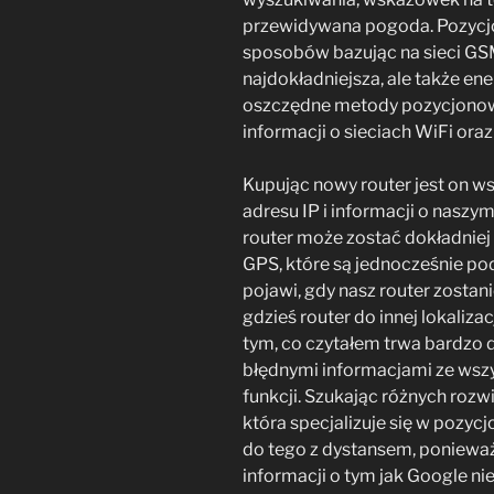
przewidywana pogoda. Pozycjo
sposobów bazując na sieci GSM,
najdokładniejsza, ale także ene
oszczędne metody pozycjonowan
informacji o sieciach WiFi oraz 
Kupując nowy router jest on 
adresu IP i informacji o naszy
router może zostać dokładniej
GPS, które są jednocześnie pod
pojawi, gdy nasz router zostani
gdzieś router do innej lokaliza
tym, co czytałem trwa bardzo d
błędnymi informacjami ze wszys
funkcji. Szukając różnych rozw
która specjalizuje się w poz
do tego z dystansem, ponieważ
informacji o tym jak Google nie