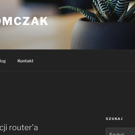
OMCZAK
log
Kontakt
SZUKAJ
ji router’a
Szukaj: