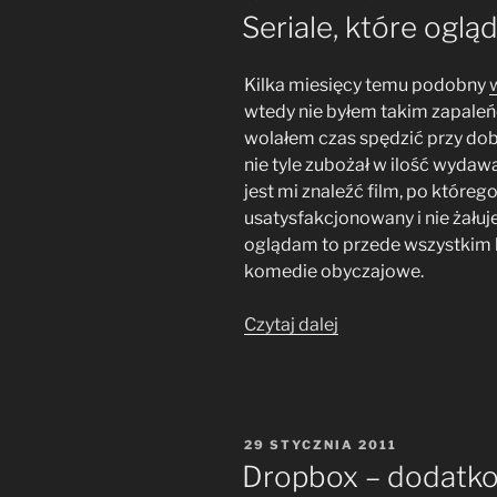
W
Seriale, które ogl
Kilka miesięcy temu podobny
wtedy nie byłem takim zapaleń
wolałem czas spędzić przy dob
nie tyle zubożał w ilość wydaw
jest mi znaleźć film, po którego
usatysfakcjonowany i nie żałuj
oglądam to przede wszystkim k
komedie obyczajowe.
„Seriale,
Czytaj dalej
które
oglądam
i
polecam”
OPUBLIKOWANE
29 STYCZNIA 2011
W
Dropbox – dodatko