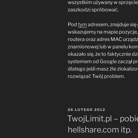
wszystkim używany w sprzęcie o
zaszkodzi spróbować.
Pod
tym
adresem, znajduje się 
wskazujemy na mapie pozycje,
routera oraz adres MAC urządz
znamionowej lub w panelu konf
okazało się, że to faktycznie d
systemem od Google zaczął pr
dlatego jeśli masz źle zlokali
rozwiązać Twój problem.
OPUBLIKOWANE
26 LUTEGO 2012
W
TwojLimit.pl – pobi
hellshare.com itp.