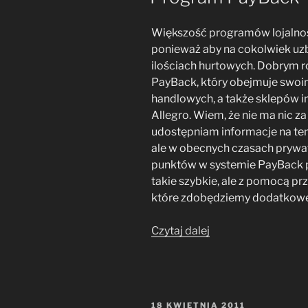
i
parkowanie”
Większość programów lojalnośc
ponieważ aby na cokolwiek uzb
ilościach hurtowych. Dobrym 
PayBack, który obejmuje swoim
handlowych, a także sklepów i
Allegro. Wiem, że nie ma nic z
udostępniam informacje na temat
ale w obecnych czasach prywatno
punktów w systemie PayBack p
takie szybkie, ale z pomocą 
które zdobędziemy dodatkowe
„Program
Czytaj dalej
PayBack”
OPUBLIKOWANE
18 KWIETNIA 2011