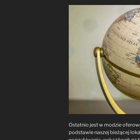
Ostatnio jest w modzie oferowa
podstawie naszej bieżącej loka
wyszukiwania, wskazówek na tem