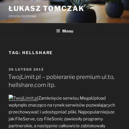
Przejdź
ŁUKASZ TOMCZAK
do
strona domowa
treści
Menu
TAG:
HELLSHARE
OPUBLIKOWANE
26 LUTEGO 2012
W
TwojLimit.pl – pobieranie premium ul.to,
hellshare.com itp.
Zamknięcie serwisu MegaUpload
wpłynęło znacząco na rynek serwisów pozwalających
przechowywać i udostępniać pliki. Najpopularniejsze
jak FileServe, czy FileSonic zawiesiły programy
partnerskie, a następnie całkowicie zablokowały