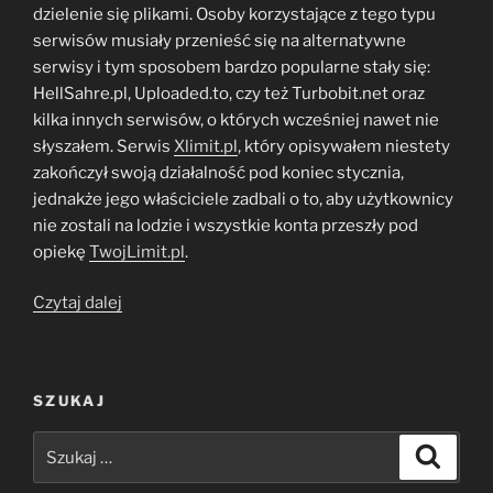
dzielenie się plikami. Osoby korzystające z tego typu
serwisów musiały przenieść się na alternatywne
serwisy i tym sposobem bardzo popularne stały się:
HellSahre.pl, Uploaded.to, czy też Turbobit.net oraz
kilka innych serwisów, o których wcześniej nawet nie
słyszałem. Serwis
Xlimit.pl
, który opisywałem niestety
zakończył swoją działalność pod koniec stycznia,
jednakże jego właściciele zadbali o to, aby użytkownicy
nie zostali na lodzie i wszystkie konta przeszły pod
opiekę
TwojLimit.pl
.
„TwojLimit.pl
Czytaj dalej
–
pobieranie
premium
SZUKAJ
ul.to,
hellshare.com
Szukaj:
Szukaj
itp.”