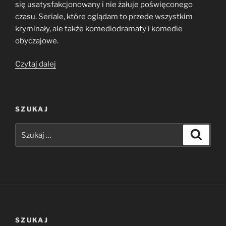
się usatysfakcjonowany i nie żałuje poświęconego
czasu. Seriale, które oglądam to przede wszystkim
kryminały, ale także komediodramaty i komedie
obyczajowe.
„Seriale,
Czytaj dalej
które
oglądam
i
SZUKAJ
polecam”
Szukaj:
Szukaj
SZUKAJ