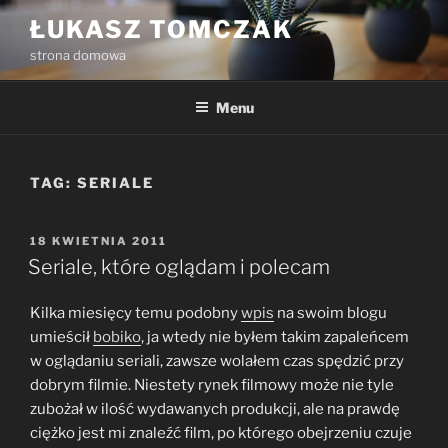
Przejdź
ŁUKASZ TOMCZAK
do
strona domowa
treści
Menu
TAG:
SERIALE
OPUBLIKOWANE
18 KWIETNIA 2011
W
Seriale, które oglądam i polecam
Kilka miesięcy temu podobny
wpis
na swoim blogu
umieścił
bobiko
, ja wtedy nie byłem takim zapaleńcem
w oglądaniu seriali, zawsze wolałem czas spędzić przy
dobrym filmie. Niestety rynek filmowy może nie tyle
zubożał w ilość wydawanych produkcji, ale na prawdę
ciężko jest mi znaleźć film, po którego obejrzeniu czuje