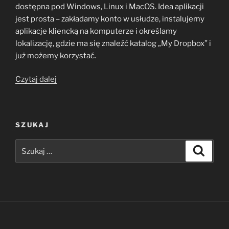
dostępna pod Windows, Linux i MacOS. Idea aplikacji
jest prosta – zakładamy konto w usłudze, instalujemy
aplikacje kliencką na komputerze i określamy
lokalizację, gdzie ma się znaleźć katalog „My Dropbox” i
już możemy korzystać.
„Dropbox
Czytaj dalej
–
synchronizacja
i
SZUKAJ
współdzielenie
plików”
Szukaj:
Szukaj