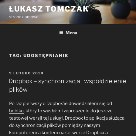
Przejdź
ŁUKASZ TOMCZAK
do
strona domowa
treści
Menu
TAG:
UDOSTĘPNIANIE
OPUBLIKOWANE
9 LUTEGO 2010
W
Dropbox – synchronizacja i współdzielenie
plików
Po raz pierwszy o Dopbox’ie dowiedziałem się od
bobiko
, który to wysłał mi zaproszenie do jeszcze
testowej wersji tej usługi. Dropbox to aplikacja służąca
do synchronizacji plików pomiędzy naszym
komputerem a kontem na serwerze Dropbox’a